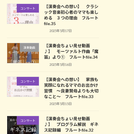
【演奏会への想い】 クラシ
コンサート
ック音楽初心者のママも楽し
める ３つの理由 フルート
file.35
2025年5月17日
【演奏会ちょい見せ動画
演奏動画
♪】 モーツァルト作曲「魔
笛」より① フルートfile.34
2025年5月16日
【演奏会への想い】 家族も
コンサート
笑顔になれるママのお出かけ
習慣 ～良妻賢母よりも大切
なこと～ フルートfile.33
2025年5月15日
【演奏会ちょい見せ動画
コンサート
♪】 プログラム解説 ギネ
ス記録編 フルートfile.32