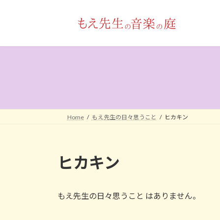
コ
ナ
ン
ビ
テ
ゲ
ン
ー
ツ
シ
へ
ョ
ス
ン
キ
に
ッ
移
プ
動
Home
もえ先生の日々思うこと
ヒカキン
ヒカキン
もえ先生の日々思うこと はありません。