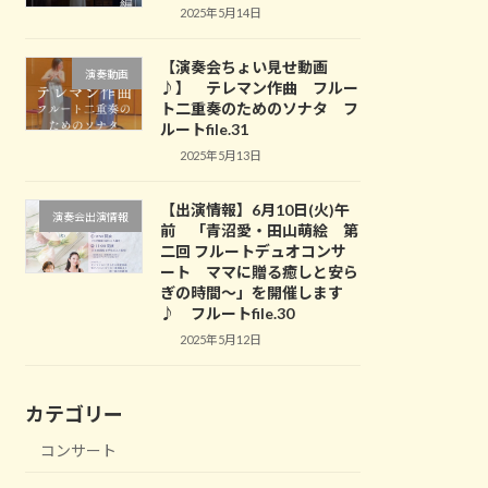
2025年5月14日
【演奏会ちょい見せ動画
演奏動画
♪】 テレマン作曲 フルー
ト二重奏のためのソナタ フ
ルートfile.31
2025年5月13日
【出演情報】6月10日(火)午
演奏会出演情報
前 「青沼愛・田山萌絵 第
二回 フルートデュオコンサ
ート ママに贈る癒しと安ら
ぎの時間～」を開催します
♪ フルートfile.30
2025年5月12日
カテゴリー
コンサート