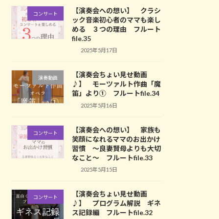
【演奏会への想い】 クラシ
コンサート
ック音楽初心者のママも楽し
める ３つの理由 フルート
file.35
2025年5月17日
【演奏会ちょい見せ動画
演奏動画
♪】 モーツァルト作曲「魔
笛」より① フルートfile.34
2025年5月16日
【演奏会への想い】 家族も
コンサート
笑顔になれるママのお出かけ
習慣 ～良妻賢母よりも大切
なこと～ フルートfile.33
2025年5月15日
【演奏会ちょい見せ動画
コンサート
♪】 プログラム解説 ギネ
ス記録編 フルートfile.32