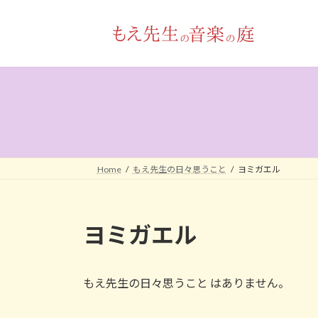
コ
ナ
ン
ビ
テ
ゲ
ン
ー
ツ
シ
へ
ョ
ス
ン
キ
に
ッ
移
プ
動
Home
もえ先生の日々思うこと
ヨミガエル
ヨミガエル
もえ先生の日々思うこと はありません。