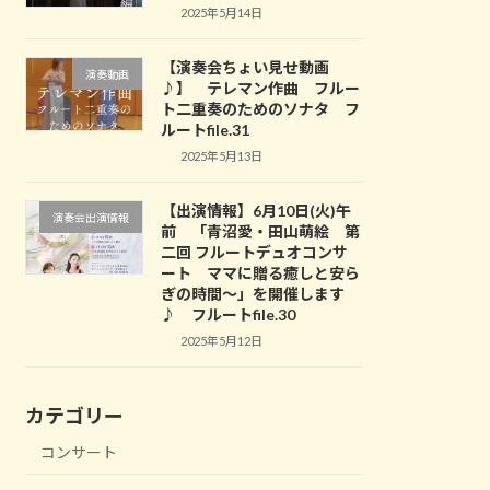
2025年5月14日
【演奏会ちょい見せ動画
演奏動画
♪】 テレマン作曲 フルー
ト二重奏のためのソナタ フ
ルートfile.31
2025年5月13日
【出演情報】6月10日(火)午
演奏会出演情報
前 「青沼愛・田山萌絵 第
二回 フルートデュオコンサ
ート ママに贈る癒しと安ら
ぎの時間～」を開催します
♪ フルートfile.30
2025年5月12日
カテゴリー
コンサート